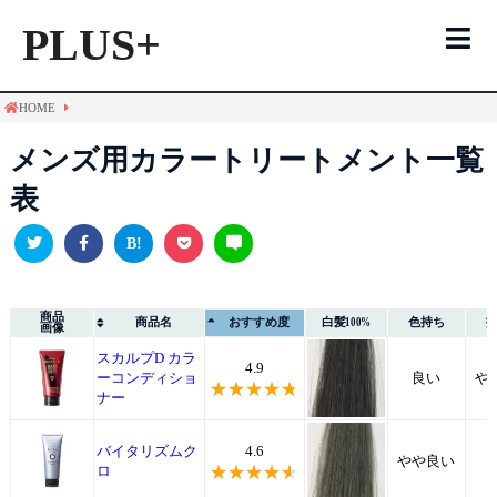
PLUS+
HOME
白髪染めTOP
メンズ用カラートリートメント一覧
表
ヘアカラー
トリートメント
商品
商品名
おすすめ度
白髪
100%
色持ち
画像
シャンプー
スカルプD カラ
4.9
ーコンディショ
良い
や
ナー
メンズ用
バイタリズムク
4.6
やや良い
ロ