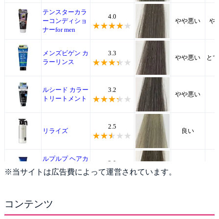
ヘアマニキュア
テンスターカラ
4.0
ーコンディショ
やや悪い
や
ナーfor men
白髪隠し
メンズビゲン カ
3.3
やや悪い
とて
ラーリンス
ルシード カラー
3.2
やや悪い
トリートメント
2.5
リライズ
良い
ルプルプ ヘアカ
2.0
ラートリートメ
やや良い
や
※当サイトは広告費によって運営されています。
ント
グローイングシ
1.5
コンテンツ
悪い
や
ョット