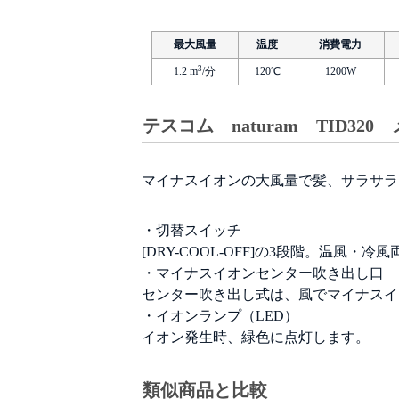
最大風量
温度
消費電力
3
1.2 m
/分
120℃
1200W
テスコム naturam TID32
マイナスイオンの大風量で髪、サラサラ
・切替スイッチ
[DRY-COOL-OFF]の3段階。温
・マイナスイオンセンター吹き出し口
センター吹き出し式は、風でマイナスイ
・イオンランプ（LED）
イオン発生時、緑色に点灯します。
類似商品と比較