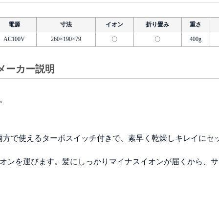
電源
寸法
イオン
折り畳み
重さ
AC100V
260×190×79
〇
〇
400g
0 メーカー説明
。
風・冷風両方で使えるターボスイッチ付きで、素早く乾燥しキレイに
オンを運びます。髪にしっかりマイナスイオンが届くから、サ