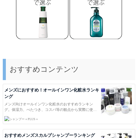
タイトル
本文
必須
おすすめコンテンツ
画像を添付
メンズにおすすめ！オールインワン化粧水ランキ
ング
メンズ向けオールインワン化粧水のおすすめランキン
グ。保湿力、べたつき、コスパ等の観点から実際に使
用、検証して評価しました。スキンケアを気にする男性
PLUS＋
の化粧水選びの参考にどうぞ。ＰＬＵＳ＋は洗浄力・保
湿力・風力・ｐH等を独自に調査し、本当におすすめ出来
る商品を紹介しています。日本一役に立つコスメ総合サ
おすすめメンズスカルプシャンプーランキング
イトを目指して。