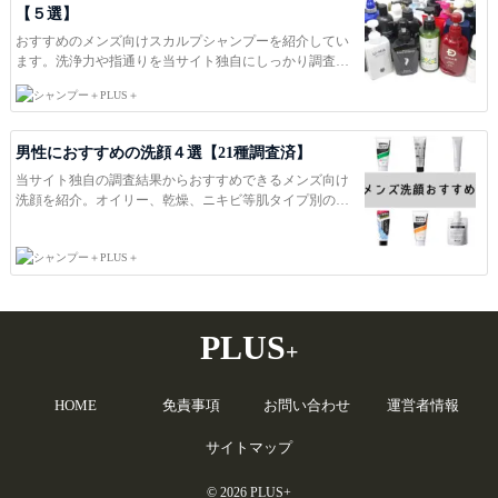
【５選】
おすすめのメンズ向けスカルプシャンプーを紹介してい
ます。洗浄力や指通りを当サイト独自にしっかり調査し
ていますのでシャンプー選びの参考にどうぞ。ＰＬＵＳ
PLUS＋
＋は洗浄力・保湿力・風力・ｐH等を独自に調査し、本当
におすすめ出来る商品を紹介しています。日本一役に立
つコスメ総合サイトを目指して。
男性におすすめの洗顔４選【21種調査済】
当サイト独自の調査結果からおすすめできるメンズ向け
洗顔を紹介。オイリー、乾燥、ニキビ等肌タイプ別のお
すすめを紹介していますので、あなたに合った洗顔探し
の参考にどうぞ。ＰＬＵＳ＋は洗浄力・保湿力・風力・
PLUS＋
ｐH等を独自に調査し、本当におすすめ出来る商品を紹介
しています。日本一役に立つコスメ総合サイトを目指し
て。
PLUS
+
HOME
免責事項
お問い合わせ
運営者情報
サイトマップ
© 2026 PLUS+