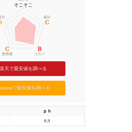
そこそこ
湿力
成分
D
C
C
B
使用感
コスパ
楽天で最安値を調べる
Amazonで最安値を調べる
ｐｈ
8.9