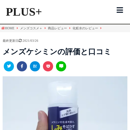
PLUS+
HOME
メンズコスメ＋
商品レビュー
化粧水のレビュー
メンズコスメTOP
最終更新日
:2021/03/26
化粧水
メンズケシミンの評価と口コミ
シャンプー
洗顔
評価一覧
化粧水
シャンプー