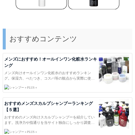
本文
必須
おすすめコンテンツ
画像を添付
メンズにおすすめ！オールインワン化粧水ランキ
ング
メンズ向けオールインワン化粧水のおすすめランキン
グ。保湿力、べたつき、コスパ等の観点から実際に使
用、検証して評価しました。スキンケアを気にする男性
PLUS＋
の化粧水選びの参考にどうぞ。ＰＬＵＳ＋は洗浄力・保
湿力・風力・ｐH等を独自に調査し、本当におすすめ出来
る商品を紹介しています。日本一役に立つコスメ総合サ
おすすめメンズスカルプシャンプーランキング
イトを目指して。
【５選】
おすすめのメンズ向けスカルプシャンプーを紹介してい
ます。洗浄力や指通りを当サイト独自にしっかり調査し
ていますのでシャンプー選びの参考にどうぞ。ＰＬＵＳ
PLUS＋
＋は洗浄力・保湿力・風力・ｐH等を独自に調査し、本当