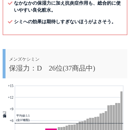
なかなかの保湿力に加え抗炎症作用も、総合的に使
いやすい良化粧水。
シミへの効果は期待しすぎないほうがよさそう。
メンズケシミン
保湿力：D 26位(37商品中)
+15
-
+12
-
+9
-
保湿力[%]
平均値:5.5
(全37種類)
+6
-