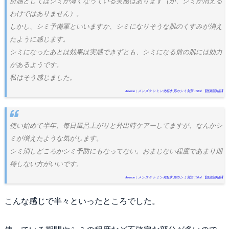
所感としてはシミが薄くなっている実感はあります（が、シミが消える
わけではありません）。
しかし、シミ予備軍といいますか、シミになりそうな肌のくすみが消え
たように感じます。
シミになったあとは効果は実感できずとも、シミになる前の肌には効力
があるようです。
私はそう感じました。
Amazon | メンズケシミン化粧水 男のシミ対策 160ml 【医薬部外品】
使い始めて半年、毎日風呂上がりと外出時ケアーしてますが、なんかシ
ミが増えたような気がします。
シミ消しどころかシミ予防にもなってない。おまじない程度であまり期
待しない方がいいです。
Amazon | メンズケシミン化粧水 男のシミ対策 160ml 【医薬部外品】
こんな感じで半々といったところでした。