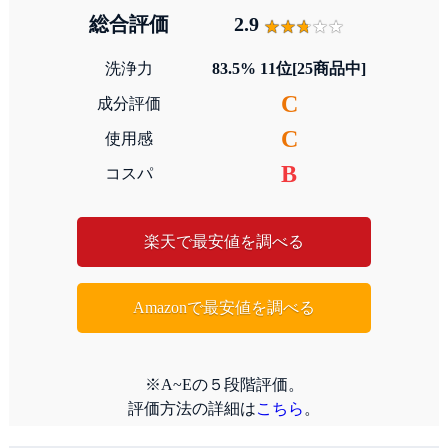
総合評価
2.9
洗浄力
83.5% 11位[25商品中]
C
成分評価
C
使用感
B
コスパ
楽天で最安値を調べる
Amazonで最安値を調べる
※A~Eの５段階評価。
評価方法の詳細は
こちら
。