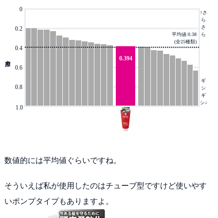
0
-
↑さ
ら
さ
0.2
-
平均値:0.38
ら
(全25種類)
0.4
-
0.394
0.6
-
ギ
0.8
-
シ
ギ
シ↓
1.0
-
数値的には平均値ぐらいですね。
そういえば私が使用したのはチューブ型ですけど使いやす
いポンプタイプもありますよ。