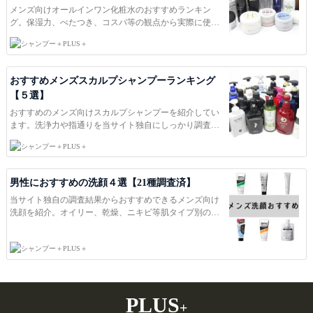
メンズ向けオールインワン化粧水のおすすめランキン
グ。保湿力、べたつき、コスパ等の観点から実際に使
用、検証して評価しました。スキンケアを気にする男性
PLUS＋
の化粧水選びの参考にどうぞ。ＰＬＵＳ＋は洗浄力・保
湿力・風力・ｐH等を独自に調査し、本当におすすめ出来
る商品を紹介しています。日本一役に立つコスメ総合サ
おすすめメンズスカルプシャンプーランキング
イトを目指して。
【５選】
おすすめのメンズ向けスカルプシャンプーを紹介してい
ます。洗浄力や指通りを当サイト独自にしっかり調査し
ていますのでシャンプー選びの参考にどうぞ。ＰＬＵＳ
PLUS＋
＋は洗浄力・保湿力・風力・ｐH等を独自に調査し、本当
におすすめ出来る商品を紹介しています。日本一役に立
つコスメ総合サイトを目指して。
男性におすすめの洗顔４選【21種調査済】
当サイト独自の調査結果からおすすめできるメンズ向け
洗顔を紹介。オイリー、乾燥、ニキビ等肌タイプ別のお
すすめを紹介していますので、あなたに合った洗顔探し
の参考にどうぞ。ＰＬＵＳ＋は洗浄力・保湿力・風力・
PLUS＋
ｐH等を独自に調査し、本当におすすめ出来る商品を紹介
しています。日本一役に立つコスメ総合サイトを目指し
て。
PLUS
+