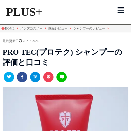
PLUS+
HOME
メンズコスメ＋
商品レビュー
シャンプーのレビュー
メンズコスメTOP
最終更新日
:2021/03/26
化粧水
PRO TEC(プロテク) シャンプーの
評価と口コミ
シャンプー
洗顔
評価一覧
化粧水
シャンプー