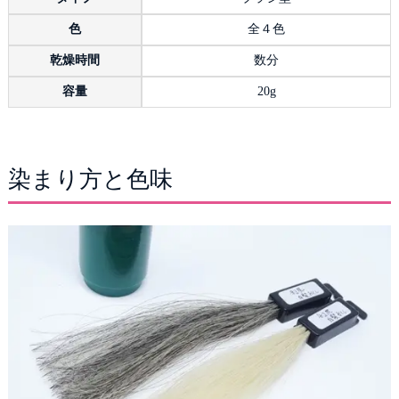
色
全４色
乾燥時間
数分
容量
20g
染まり方と色味