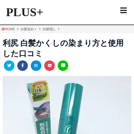
PLUS+
HOME
白髪染め＋
白髪隠し
白髪染めTOP
利尻 白髪かくしの染まり方と使用
した口コミ
ヘアカラー
トリートメント
シャンプー
メンズ用