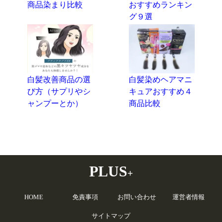
商品染まり比較
おすすめランキン
グ９選
白髪改善商品の選
白髪染めヘアマニ
び方（サプリやシ
キュアおすすめ４
ャンプーとか）
商品比較
PLUS
+
HOME
免責事項
お問い合わせ
運営者情報
サイトマップ