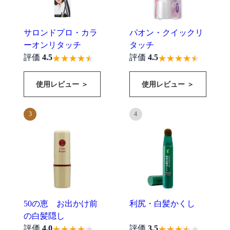
評価
必須
サロンドプロ・カラ
パオン・クイックリ
タイトル
ーオンリタッチ
タッチ
評価
4.5
評価
4.5
本文
必須
使用レビュー ＞
使用レビュー ＞
3
4
画像を添付
50の恵 お出かけ前
利尻・白髪かくし
の白髪隠し
評価
4.0
評価
3.5