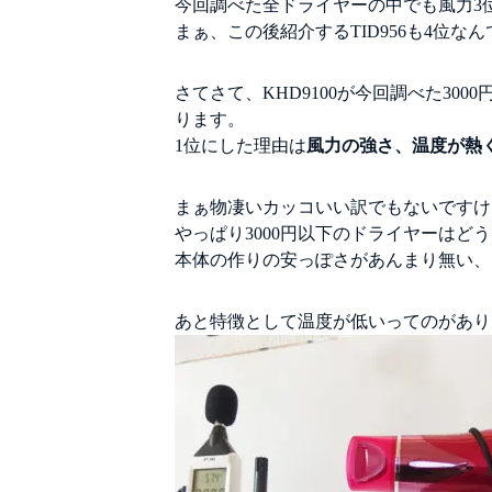
今回調べた全ドライヤーの中でも風力3
まぁ、この後紹介するTID956も4位
さてさて、KHD9100が今回調べた30
ります。
1位にした理由は
風力の強さ、温度が熱
まぁ物凄いカッコいい訳でもないですけ
やっぱり3000円以下のドライヤーはど
本体の作りの安っぽさがあんまり無い、
あと特徴として温度が低いってのがあり