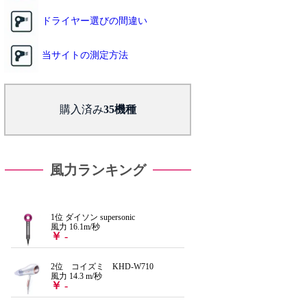
ドライヤー選びの間違い
当サイトの測定方法
購入済み
風力ランキング
1位 ダイソン supersonic
風力 16.1m/秒
￥ -
2位 コイズミ KHD-W710
風力 14.3 m/秒
￥ -