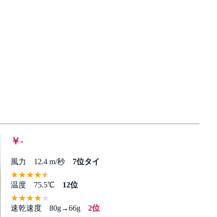
￥-
風力 12.4 m/秒
7位タイ
温度 75.5℃
12位
速乾速度 80g→66g
2位