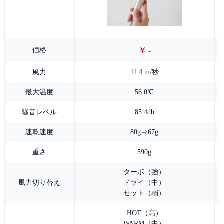
価格
￥ -
風力
11.4 m/秒
最大温度
56.0℃
騒音レベル
85.4db
速乾速度
80g⇒67g
重さ
590g
ターボ（強）
風力切り替え
ドライ（中）
セット（弱）
HOT（高）
WARM（中）