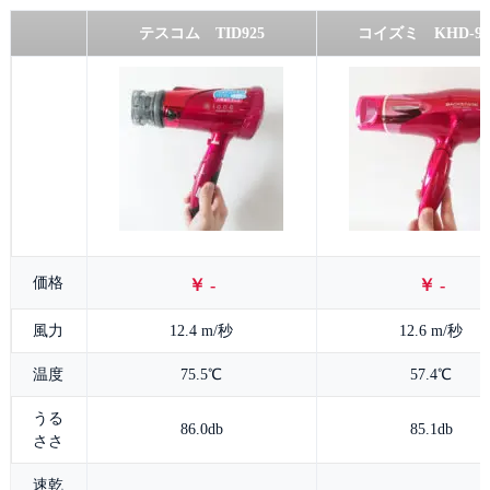
テスコム TID925
コイズミ KHD-91
価格
￥ -
￥ -
風力
12.4 m/秒
12.6 m/秒
温度
75.5℃
57.4℃
うる
86.0db
85.1db
ささ
速乾