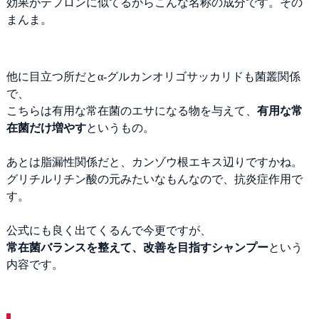
効果がテフロンに似てるからこんな名称の成分です。その
まんま。
他に目立つ所だとα-グルカンオリゴサッカリドも菌叢関係
で、
こちらは有用な常在菌のエサになる物を与えて、
有用な常
在菌だけ増やす
というもの。
あとは脂漏性関係だと、カンゾウ根エキス辺りですかね。
グリチルリチン酸の元みたいなもんなので、抗炎症作用で
す。
公式にも良く出てくるんで今更ですが、
常在菌バランスを整えて、改善を目指すシャンプー
という
内容です。