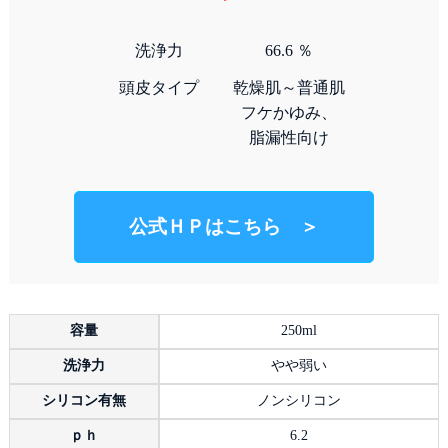
洗浄力
66.6 ％
頭皮タイプ
乾燥肌～普通肌
フケかゆみ、
脂漏性向け
公式ＨＰはこちら ＞
容量
250ml
洗浄力
やや弱い
シリコン有無
ノンシリコン
ｐｈ
6.2